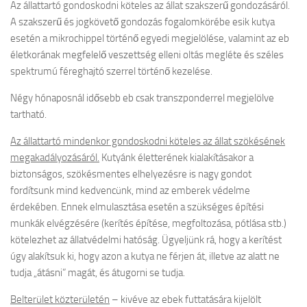
Az állattartó gondoskodni köteles az állat szakszerű gondozásáról.
A szakszerű és jogkövető gondozás fogalomkörébe esik kutya
esetén a mikrochippel történő egyedi megjelölése, valamint az eb
életkorának megfelelő veszettség elleni oltás megléte és széles
spektrumú féreghajtó szerrel történő kezelése.
Négy hónaposnál idősebb eb csak transzponderrel megjelölve
tartható.
Az állattartó mindenkor gondoskodni köteles az állat szökésének
megakadályozásáról.
Kutyánk életterének kialakításakor a
biztonságos, szökésmentes elhelyezésre is nagy gondot
fordítsunk mind kedvencünk, mind az emberek védelme
érdekében. Ennek elmulasztása esetén a szükséges építési
munkák elvégzésére (kerítés építése, megfoltozása, pótlása stb.)
kötelezhet az állatvédelmi hatóság. Ügyeljünk rá, hogy a kerítést
úgy alakítsuk ki, hogy azon a kutya ne férjen át, illetve az alatt ne
tudja „átásni” magát, és átugorni se tudja.
Belterület közterületén
– kivéve az ebek futtatására kijelölt