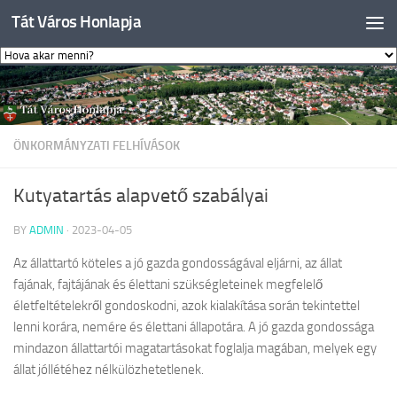
Tát Város Honlapja
Skip to content
ÖNKORMÁNYZATI FELHÍVÁSOK
Kutyatartás alapvető szabályai
BY
ADMIN
·
2023-04-05
Az állattartó köteles a jó gazda gondosságával eljárni, az állat
fajának, fajtájának és élettani szükségleteinek megfelelő
életfeltételekről gondoskodni, azok kialakítása során tekintettel
lenni korára, nemére és élettani állapotára. A jó gazda gondossága
mindazon állattartói magatartásokat foglalja magában, melyek egy
állat jóllétéhez nélkülözhetetlenek.