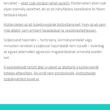
területet –
ebet csak pórázon lehet vezetni.
Közterületen ebet csak
olyan személy vezethet, aki az eb irányítására, kezelésére és féken
tartására képes.
Közterületen az eb tulajdonosának biztosítania kell, hogy az eb sem
más állatot, sem embert harapásával ne veszélyeztethessen.
Szájkosarat használni – ha törvény, kormányrendelet vagy
miniszteri rendelet a szájkosár használatát nem írja elő – kizárólag
az egyed jellemzően agresszív magatartásának ismerete esetén
kell.
A kedvtelésből tartott állat ürülékét az állattartó a közterületről
köteles eltávolítani.
Aki erről nem gondoskodik, köztisztasági
szabálysértést követ el.