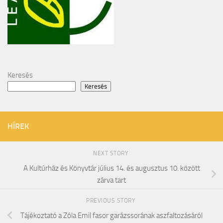
Keresés
Keresés
HÍREK
NEXT STORY
A Kultúrház és Könyvtár július 14. és augusztus 10. között
zárva tart
PREVIOUS STORY
Tájékoztató a Zóla Emil fasor garázssorának aszfaltozásáról