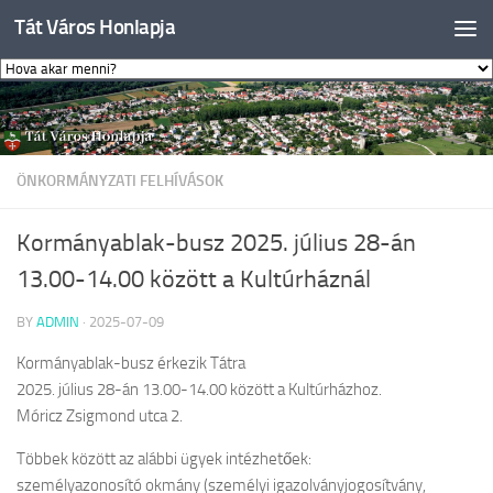
Tát Város Honlapja
Skip to content
ÖNKORMÁNYZATI FELHÍVÁSOK
Kormányablak-busz 2025. július 28-án
13.00-14.00 között a Kultúrháznál
BY
ADMIN
·
2025-07-09
Kormányablak-busz érkezik Tátra
2025. július 28-án 13.00-14.00 között a Kultúrházhoz.
Móricz Zsigmond utca 2.
Többek között az alábbi ügyek intézhetőek:
személyazonosító okmány (személyi igazolványjogosítvány,