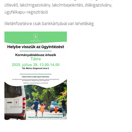
útlevél), lakcímigazolvány, lakcímbejelentés, diákigazolvány,
ügyfélkapu-regisztráció
Illetékfizetésre csak bankkártyával van lehetőség.