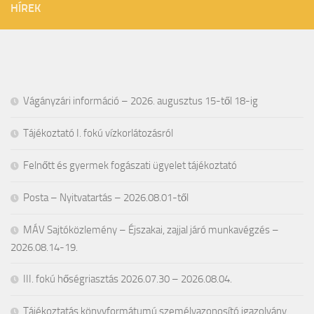
HÍREK
Vágányzári információ – 2026. augusztus 15-től 18-ig
Tájékoztató I. fokú vízkorlátozásról
Felnőtt és gyermek fogászati ügyelet tájékoztató
Posta – Nyitvatartás – 2026.08.01-től
MÁV Sajtóközlemény – Éjszakai, zajjal járó munkavégzés –
2026.08.14-19.
III. fokú hőségriasztás 2026.07.30 – 2026.08.04.
Tájékoztatás könyvformátumú személyazonosító igazolvány