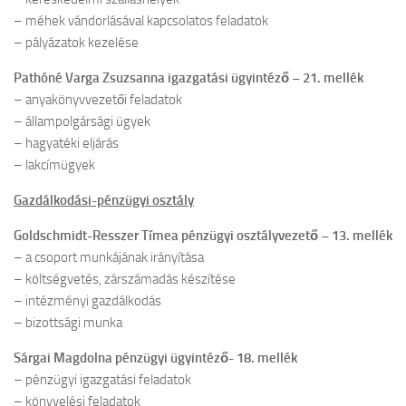
– méhek vándorlásával kapcsolatos feladatok
– pályázatok kezelése
Pathóné Varga Zsuzsanna igazgatási ügyintéző – 21. mellék
– anyakönyvvezetői feladatok
– állampolgársági ügyek
– hagyatéki eljárás
– lakcímügyek
Gazdálkodási-pénzügyi osztály
Goldschmidt-Resszer Tímea pénzügyi osztályvezető – 13. mellék
– a csoport munkájának irányítása
– költségvetés, zárszámadás készítése
– intézményi gazdálkodás
– bizottsági munka
Sárgai Magdolna pénzügyi ügyintéző- 18. mellék
– pénzügyi igazgatási feladatok
– könyvelési feladatok