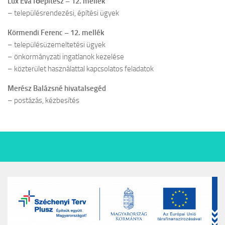
Lux Éva főépítész – 12. mellék
– településrendezési, építési ügyek
Körmendi Ferenc – 12. mellék
– településüzemeltetési ügyek
– önkormányzati ingatlanok kezelése
– közterület használattal kapcsolatos feladatok
Merész Balázsné hivatalsegéd
– postázás, kézbesítés