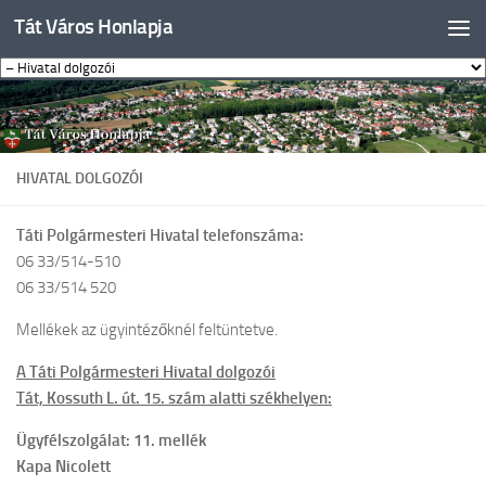
Tát Város Honlapja
Skip to content
HIVATAL DOLGOZÓI
Táti Polgármesteri Hivatal telefonszáma:
06 33/514-510
06 33/514 520
Mellékek az ügyintézőknél feltüntetve.
A Táti Polgármesteri Hivatal dolgozói
Tát, Kossuth L. út. 15. szám alatti székhelyen:
Ügyfélszolgálat: 11. mellék
Kapa Nicolett