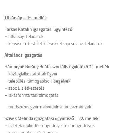
Titkárság – 15. mellék
Farkas Katalin igazgatási ügyintéző
– titkársági feladatok
– képviselő-testületi ülésekkel kapcsolatos feladatok
Általános igazgatás
Hámoryné Burány Beáta szociális ügyintéző 21. mellék
– közfoglalkoztatottak ügyei
– települési támogatások (segélyek)
– szociális étkeztetés
– lakásfenntartási támogatás
– rendszeres gyermekvédelmi kedvezmények
Szivek Melinda igazgatási ügyintéző – 22. mellék
– üzletek működési engedélye, telepengedélyek
– kereskedelmi szálláshelyek