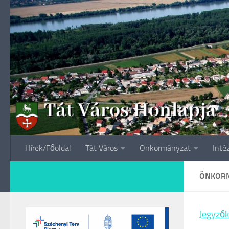
Skip to content
Hírek/Főoldal
Tát Város
Önkormányzat
Inté
ÖNKORM
Jegyzők