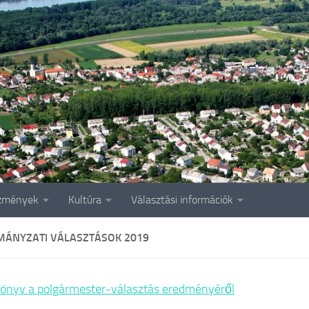
zmények
Kultúra
Választási információk
ÁNYZATI VÁLASZTÁSOK 2019
önyv a polgármester-választás eredményéről