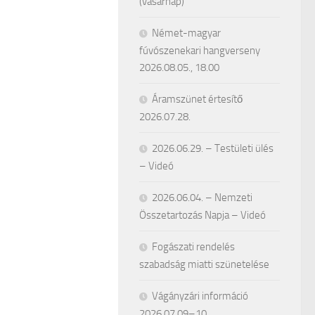
(vasárnap)
Német-magyar
fúvószenekari hangverseny
2026.08.05., 18.00
Áramszünet értesítő
2026.07.28.
2026.06.29. – Testületi ülés
– Videó
2026.06.04. – Nemzeti
Összetartozás Napja – Videó
Fogászati rendelés
szabadság miatti szünetelése
Vágányzári információ
2026.07.09–10.