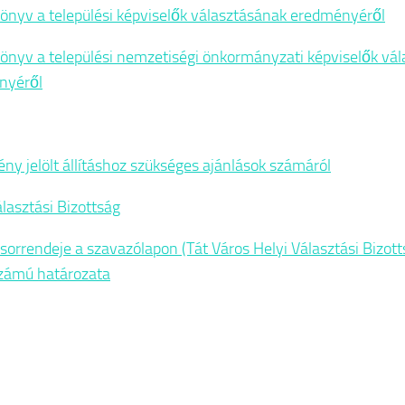
önyv a települési képviselők választásának eredményéről
önyv a települési nemzetiségi önkormányzati képviselők vá
nyéről
ny jelölt állításhoz szükséges ajánlások számáról
álasztási Bizottság
k sorrendeje a szavazólapon (Tát Város Helyi Választási Bizo
 számú határozata