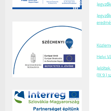
Jegyzők
Jegyzők
eredmé
Közlemé
Helyi V
Jelölte
(IX.9.)