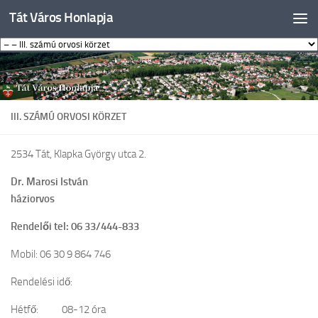
Tát Város Honlapja
Skip to content
III. SZÁMÚ ORVOSI KÖRZET
2534 Tát, Klapka György utca 2.
Dr. Marosi István
háziorvos
Rendelői tel: 06 33/444-833
Mobil: 06 30 9 864 746
Rendelési idő:
Hétfő: 08-12 óra