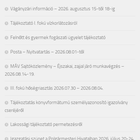
Vágányzári információ – 2026. augusztus 15-től 18-ig
Tájékoztató I. fokú vízkorlátozásról
Felnőtt és gyermek fogászati ügyelet tájékoztató
Posta – Nyitvatartás – 2026.08.01-től
MÁV Sajtóközlemény – Éjszakai, zajjal járó munkavégzés –
2026.08.14-19.
III. fokú hőségriasztás 2026.07.30 – 2026.08.04.
Tájékoztatás könyvformátumú személyazonosító igazolvány
cseréjéről
Lakossági tájékoztató permetezésről
Igazgatási szünet a Polgármesteri Hivatalban 2026. július 20-24.