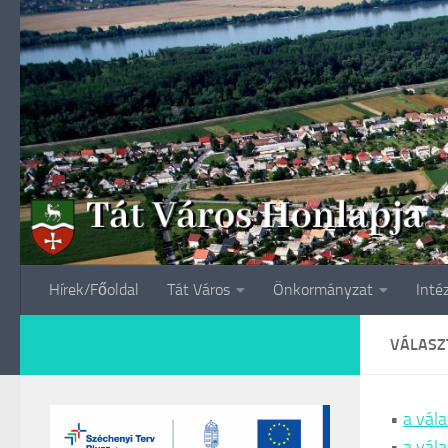
Skip to content
Hírek/Főoldal
Tát Város
Önkormányzat
Inté
VÁLASZ
•
a vála
•
a vála