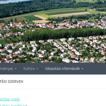
zmények
Kultúra
Választási információk
TÁSI SZERVEK
sztási iroda
sztási bizottság