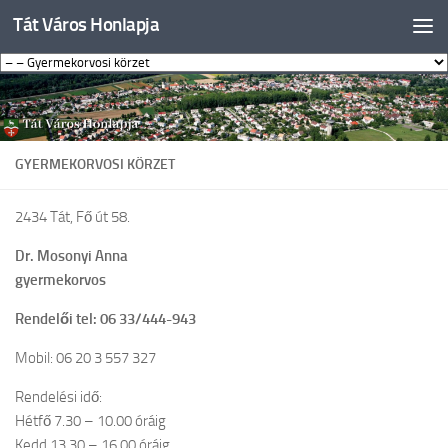
Tát Város Honlapja
Skip to content
GYERMEKORVOSI KÖRZET
2434 Tát, Fő út 58.
Dr. Mosonyi Anna
gyermekorvos
Rendelői tel: 06 33/444-943
Mobil: 06 20 3 557 327
Rendelési idő:
Hétfő 7.30 – 10.00 óráig
Kedd 13.30 – 16.00 óráig