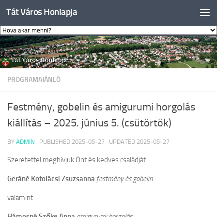
Tát Város Honlapja
Skip to content
PROGRAMAJÁNLÓ
Festmény, gobelin és amigurumi horgolás
kiállítás – 2025. június 5. (csütörtök)
BY
ADMIN
· PUBLISHED
2025-05-27
· UPDATED
2025-05-27
Szeretettel meghívjuk Önt és kedves családját
Geráné Kotolácsi Zsuzsanna
festmény és gobelin
valamint
Hámosné Szőke Anna
amigurumi horgolás