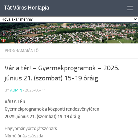
Tát Város Honlapja
Skip to content
PROGRAMAJÁNLÓ
Vár a tér! – Gyermekprogramok – 2025.
június 21. (szombat) 15-19 óráig
BY
ADMIN
·
2025-06-11
VÁR A TÉR
Gyermekprogramok a központi rendezvénytéren
2025. június 21. (szombat) 15-19 óráig
Hagyományőrző játszópark
Némó óriás csúszda