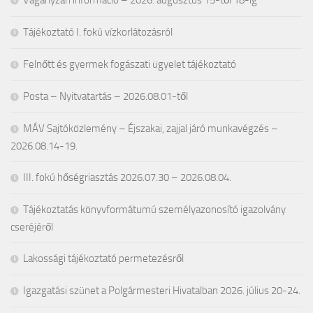
Vágányzári információ – 2026. augusztus 15-től 18-ig
Tájékoztató I. fokú vízkorlátozásról
Felnőtt és gyermek fogászati ügyelet tájékoztató
Posta – Nyitvatartás – 2026.08.01-től
MÁV Sajtóközlemény – Éjszakai, zajjal járó munkavégzés –
2026.08.14-19.
III. fokú hőségriasztás 2026.07.30 – 2026.08.04.
Tájékoztatás könyvformátumú személyazonosító igazolvány
cseréjéről
Lakossági tájékoztató permetezésről
Igazgatási szünet a Polgármesteri Hivatalban 2026. július 20-24.