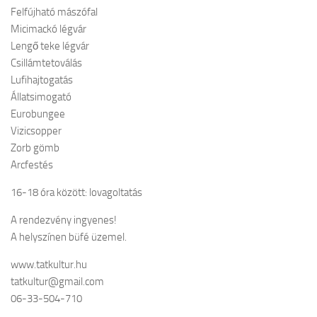
Felfújható mászófal
Micimackó légvár
Lengő teke légvár
Csillámtetoválás
Lufihajtogatás
Állatsimogató
Eurobungee
Vizicsopper
Zorb gömb
Arcfestés
16-18 óra között: lovagoltatás
A rendezvény ingyenes!
A helyszínen büfé üzemel.
www.tatkultur.hu
tatkultur@gmail.com
06-33-504-710