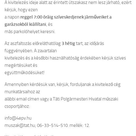
A kivitelezés ideje alatt az érintett útszakasz nem lesz járható, ezért
kérjük, hogy ezen
a napon
reggel 7:00 óráig szíveskedjenek járműveiket a
garázsokból kiállítani
, és
más parkolóhelyet keresni.
Az aszfaltozás előreláthatólag
3 hétig
tart, az időjárás
függvényében. A zavartalan
kivitelezés és a későbbi használhatóság érdekében kérjük szíves
megértésüket és
együttműködésüket!
Amennyiben kérdésük van, kérjük, forduljanak a kivitelező cég
munkatársaihoz az
alábbi email címen vagy a Táti Polgármesteri Hivatal műszaki
csoportjához:
info@4epv.hu
muszak@tat.hu; 06-33-514-510. mellék: 12.