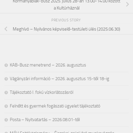
Kormányablak-busz 2025. július 28-án 13.00-14.00 között
a Kultúrháznál
PREVIOUS STORY
Meghívó – Nyilvános képviselő-testületi ülés (2025.06.30)
KAB-Busz menetrend – 2026. augusztus
Vágányzári információ – 2026. augusztus 15-től 18-ig
Tájékoztató I. fokú vízkorlátozásról
Felnőtt és gyermek fogászati ügyelet tájékoztató
Posta – Nyitvatartás – 2026.08.01-től