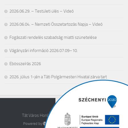
2026.06.29. – Testületi ülés – Videó
2026.06.04. – Nemzeti Összetartozás Napja – Videó
Fogászati rendelés szabadság miatti szünetelése
Vágányzári információ 2026.07.09–10.
Ebösszeírás 2026
2026. július 1-jén a Táti Polgármesteri Hivatal zárva tart
Tát Város Honlapja © 2026. All Rights Reserved.
Powered by
- Designed with the
Hueman theme