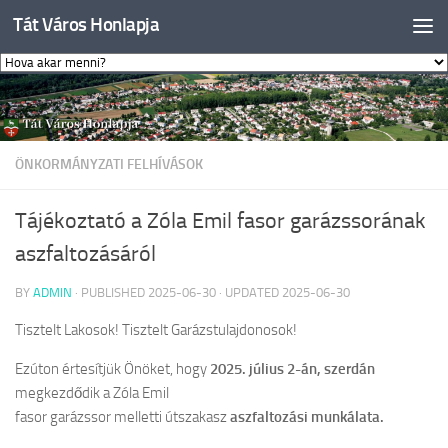
Tát Város Honlapja
Skip to content
ÖNKORMÁNYZATI FELHÍVÁSOK
Tájékoztató a Zóla Emil fasor garázssorának
aszfaltozásáról
BY
ADMIN
· PUBLISHED
2025-06-30
· UPDATED
2025-06-30
Tisztelt Lakosok! Tisztelt Garázstulajdonosok!
Ezúton értesítjük Önöket, hogy
2025. július 2-án, szerdán
megkezdődik a Zóla Emil
fasor garázssor melletti útszakasz
aszfaltozási munkálata.