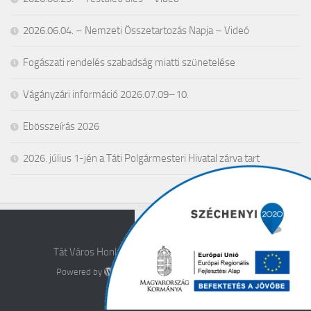
2026.06.04. – Nemzeti Összetartozás Napja – Videó
Fogászati rendelés szabadság miatti szünetelése
Vágányzári információ 2026.07.09–10.
Ebösszeírás 2026
2026. július 1-jén a Táti Polgármesteri Hivatal zárva tart
Tát Város Honlapja © 2026. All Rights Reserved.
Powered by
- Designed with the
Hueman theme