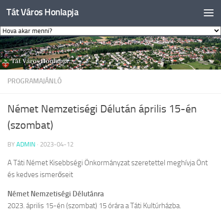
Tát Város Honlapja
Skip to content
PROGRAMAJÁNLÓ
Német Nemzetiségi Délután április 15-én
(szombat)
BY
ADMIN
·
2023-04-12
A Táti Német Kisebbségi Önkormányzat szeretettel meghívja Önt
és kedves ismerőseit
Német Nemzetiségi Délutánra
2023. április 15-én (szombat) 15 órára a Táti Kultúrházba.