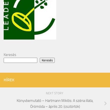
Keresés
Keresés
HÍREK
NEXT STORY
Könyvbemutató – Hartmann Miklós: A széna illata,
Örömóda – április 20. (csütörtök)