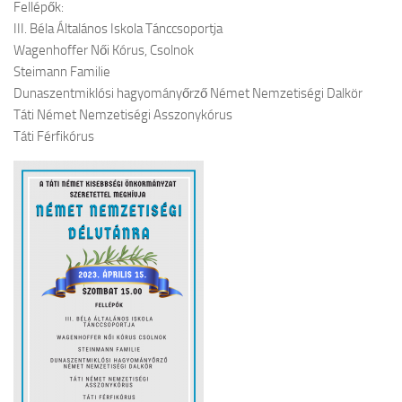
Fellépők:
III. Béla Általános Iskola Tánccsoportja
Wagenhoffer Női Kórus, Csolnok
Steimann Familie
Dunaszentmiklósi hagyományőrző Német Nemzetiségi Dalkör
Táti Német Nemzetiségi Asszonykórus
Táti Férfikórus