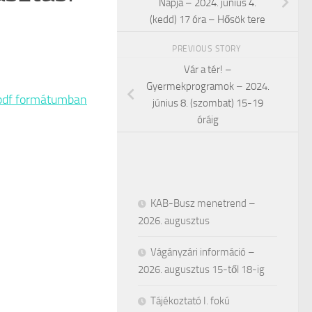
Napja – 2024. június 4.
(kedd) 17 óra – Hősök tere
PREVIOUS STORY
Vár a tér! –
Gyermekprogramok – 2024.
e pdf formátumban
június 8. (szombat) 15-19
óráig
KAB-Busz menetrend –
2026. augusztus
Vágányzári információ –
2026. augusztus 15-től 18-ig
Tájékoztató I. fokú