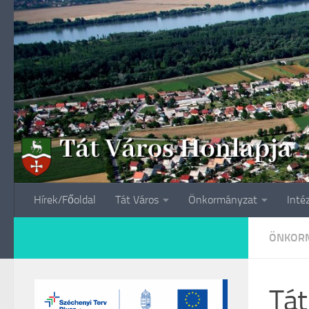
Skip to content
Hírek/Főoldal
Tát Város
Önkormányzat
Inté
ÖNKORM
Tát