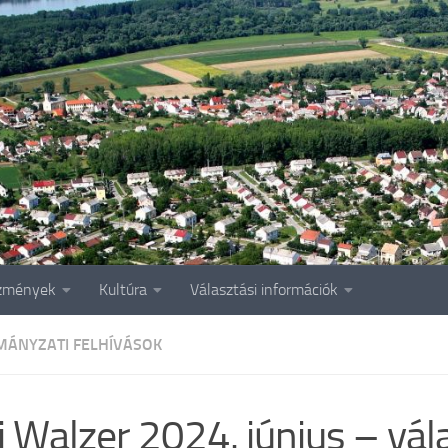
zmények
Kultúra
Választási információk
ÁNYZATI FELHÍVÁSOK
i Walzer 2024. június – vál