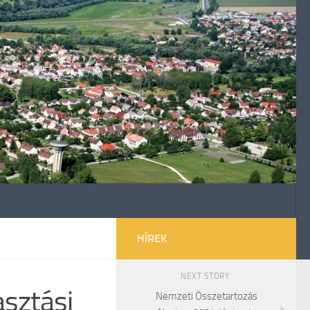
HÍREK
NEXT STORY
asztási
Nemzeti Összetartozás