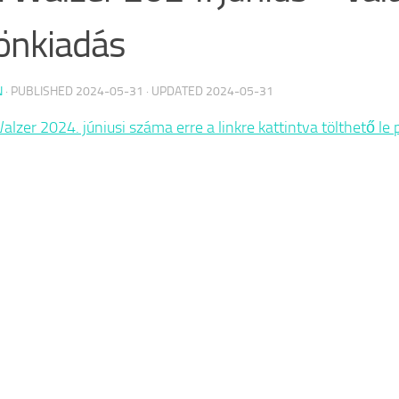
önkiadás
N
· PUBLISHED
2024-05-31
· UPDATED
2024-05-31
Walzer 2024. júniusi száma erre a linkre kattintva tölthető l