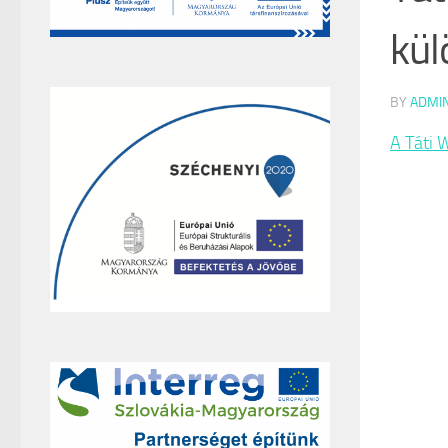
kül
BY
ADMI
A Táti 