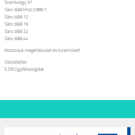
Sramlivölgy 37
Sánc dűlő Hrsz:2388/1
Sánc dűlő 12
Sánc dűlő 19
Sánc dűlő 22
Sánc dűlő 44
Köszönjük megértésüket és türelmüket!
Üdvözlettel:
E.ON Ügyfélszolgálat