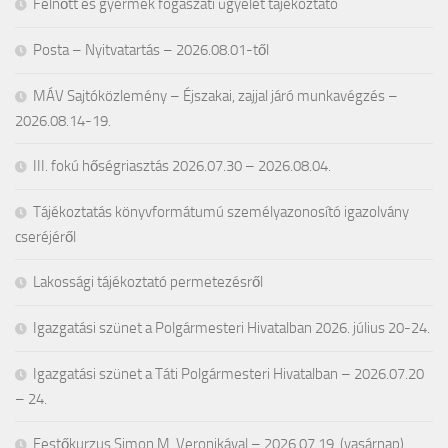
Felnőtt és gyermek fogászati ügyelet tájékoztató
Posta – Nyitvatartás – 2026.08.01-től
MÁV Sajtóközlemény – Éjszakai, zajjal járó munkavégzés –
2026.08.14-19.
III. fokú hőségriasztás 2026.07.30 – 2026.08.04.
Tájékoztatás könyvformátumú személyazonosító igazolvány
cseréjéről
Lakossági tájékoztató permetezésről
Igazgatási szünet a Polgármesteri Hivatalban 2026. július 20-24.
Igazgatási szünet a Táti Polgármesteri Hivatalban – 2026.07.20
– 24.
Festőkurzus Simon M. Veronikával – 2026.07.19. (vasárnap)