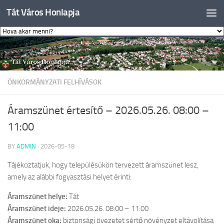
Tát Város Honlapja
Skip to content
ÖNKORMÁNYZATI FELHÍVÁSOK
Áramszünet értesítő – 2026.05.26. 08:00 –
11:00
BY
ADMIN
·
2026-05-18
Tájékoztatjuk, hogy településükön tervezett áramszünet lesz,
amely az alábbi fogyasztási helyet érinti:
Áramszünet helye:
Tát
Áramszünet ideje:
2026.05.26. 08:00 – 11:00
Áramszünet oka:
biztonsági övezetet sértő növényzet eltávolítása