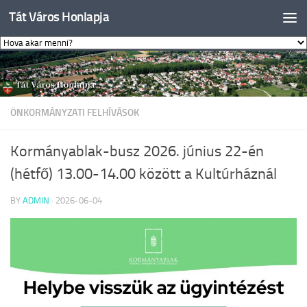
Tát Város Honlapja
Skip to content
ÖNKORMÁNYZATI FELHÍVÁSOK
Kormányablak-busz 2026. június 22-én
(hétfő) 13.00-14.00 között a Kultúrháznál
BY
ADMIN
·
2026-06-04