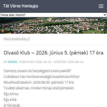
Tát Város Honlapja
Skip to content
PROGRAMAJÁNLÓ
Olvasó Klub – 2026. június 5. (péntek) 17 óra
BY
ADMIN
· PUBLISHED
2026-06-04
· UPDATED
2026-06-04
Szeretsz olvasni és beszélgetni a könyvekről?
Csatlakozz havi rendszerességű olvasóklubunkhoz!
Következő alkalom: 2026.06.05. (péntek) 17 óra
További alkalmak: minden hónap első péntekén.
Egy könyv.
Egy este.
Jó társaság.