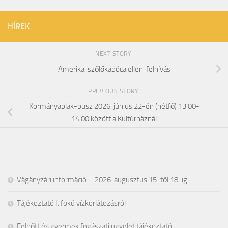
HÍREK
NEXT STORY
Amerikai szőlőkabóca elleni felhívás
PREVIOUS STORY
Kormányablak-busz 2026. június 22-én (hétfő) 13.00-
14.00 között a Kultúrháznál
Vágányzári információ – 2026. augusztus 15-től 18-ig
Tájékoztató I. fokú vízkorlátozásról
Felnőtt és gyermek fogászati ügyelet tájékoztató