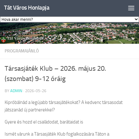
Tát Város Honlapja
Skip to content
PROGRAMAJÁNLÓ
Társasjáték Klub – 2026. május 20.
(szombat) 9-12 óráig
BY
ADMIN
·
2026-05-26
Kipróbálnád a legújabb társasjátékokat? A kedvenc társasodat
játszanád új partnerekkel?
Gyere és hozd el családodat, barátaidat is
Ismét várunk a Társasjáték Klub foglalkozására Táton a