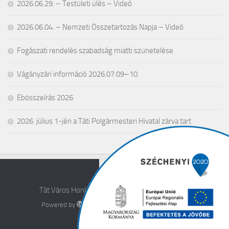
2026.06.29. – Testületi ülés – Videó
2026.06.04. – Nemzeti Összetartozás Napja – Videó
Fogászati rendelés szabadság miatti szünetelése
Vágányzári információ 2026.07.09–10.
Ebösszeírás 2026
2026. július 1-jén a Táti Polgármesteri Hivatal zárva tart
Tát Város Honlapja © 2026. All Rights Reserved.
Powered by
- Designed with the
Hueman theme