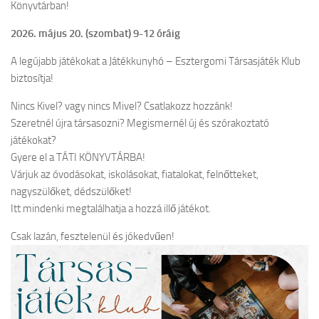
Könyvtárban!
2026. május 20. (szombat) 9-12 óráig
A legújabb játékokat a Játékkunyhó – Esztergomi Társasjáték Klub
biztosítja!
Nincs Kivel? vagy nincs Mivel? Csatlakozz hozzánk!
Szeretnél újra társasozni? Megismernél új és szórakoztató
játékokat?
Gyere el a TÁTI KÖNYVTÁRBA!
Várjuk az óvodásokat, iskolásokat, fiatalokat, felnőtteket,
nagyszülőket, dédszülőket!
Itt mindenki megtalálhatja a hozzá illő játékot.
Csak lazán, fesztelenül és jókedvűen!