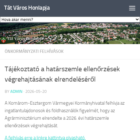
Tát Város Honlapja
Skip to content
ÖNKORMÁNYZATI FELHÍVÁSOK
Tájékoztató a határszemle ellenőrzések
végrehajtásának elrendeléséről
BY
ADMIN
·
2026-05-20
A Komárom-Esztergom Vármegyei Kormányhivatal felhívja az
ingatlantulajdonosok és földhasználók figyelmét, hogy az
Agrárminisztérium elrendelte a 2026. évi határszemle
ellenőrzések végrehajtását.
A felhívás erre a linkre kattintva olvasható.