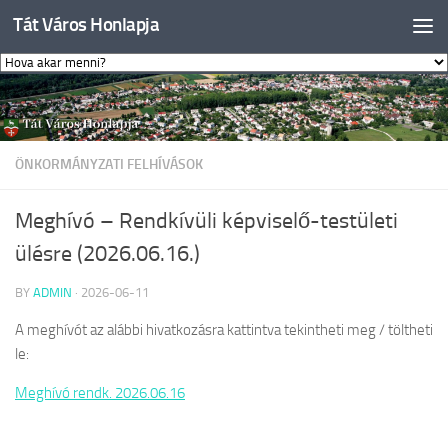
Tát Város Honlapja
Skip to content
ÖNKORMÁNYZATI FELHÍVÁSOK
Meghívó – Rendkívüli képviselő-testületi
ülésre (2026.06.16.)
BY
ADMIN
·
2026-06-11
A meghívót az alábbi hivatkozásra kattintva tekintheti meg / töltheti
le:
Meghívó rendk. 2026.06.16