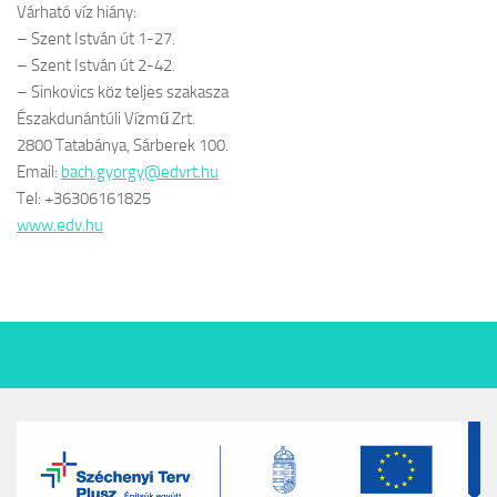
Várható víz hiány:
– Szent István út 1-27.
– Szent István út 2-42.
– Sinkovics köz teljes szakasza
Északdunántúli Vízmű Zrt.
2800 Tatabánya, Sárberek 100.
Email:
bach.gyorgy@edvrt.hu
Tel: +36306161825
www.edv.hu