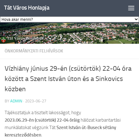
Tát Város Honlapja
Skip to content
ÖNKORMÁNYZATI FELHÍVÁSOK
Vízhiány június 29-én (csütörtök) 22-04 óra
között a Szent István úton és a Sinkovics
közben
BY
ADMIN
·
2023-06-27
Tájékoztatjuk a tisztelt lakosságot, hogy
2023.06.29-én (csütörtök) 22-04 óráig
hálózat karbantartási
munkálatokat végzünk Tát
Szent István út-Buseck sétány
kereszteződésben
.