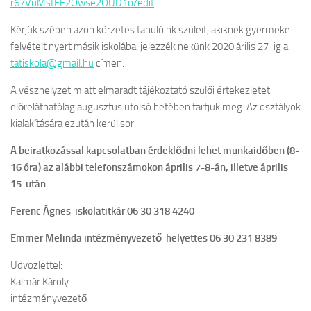
r67VuMsfFF2Owse2OUD1o/edit
Kérjük szépen azon körzetes tanulóink szüleit, akiknek gyermeke
felvételt nyert másik iskolába, jelezzék nekünk 2020.árilis 27-ig a
tatiskola@gmail.hu
címen.
A vészhelyzet miatt elmaradt tájékoztató szülői értekezletet
előreláthatólag augusztus utolsó hetében tartjuk meg. Az osztályok
kialakítására ezután kerül sor.
A beiratkozással kapcsolatban érdeklődni lehet munkaidőben (8-
16 óra) az alábbi telefonszámokon április 7-8-án, illetve április
15-után
Ferenc Ágnes iskolatitkár 06 30 318 4240
Emmer Melinda intézményvezető-helyettes 06 30 231 8389
Üdvözlettel:
Kalmár Károly
intézményvezető