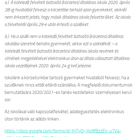
a.) A kötelező felvételt biztosító (körzetes) általános iskola 2020. április
28-ig hivatalból felveszi a körzetébe tartozó azon gyerekeket, akikről
nem érkezett jelzés, hogy másik általános iskola felvette őket. Az iskola
a felvételről április 29-e után értesíti a szülőket.
b.) Ha a szülő nem a kötelező felvételt biztosító (körzetes) általános
iskolába szeretné beíratni gyermekét, akkor ezt a szándékát – a
kötelező felvételt biztosító (körzetes) általános iskola nevének és
címének megjelölésével elektronikus úton az általa választott általános
iskola vezetőjének 2020. április 24-g kell jeleznie.
Iskolánk a körzetünkbe tartozó gyermeket hivatalból felveszi, ha a
szülőknek nincs ettől eltérő szándéka. A megfelelő dokumentumok
bemutatására 2020/2021-es tanév kezdetekor személyesen kerül
sor.
Az iskolával való kapcsolatfelvétel, adategyeztetés elektronikus
úton történik az alábbi linken:
https://docs.google.com/forms/d/1hTyOj-IIo9fBzzEn-u7Va-