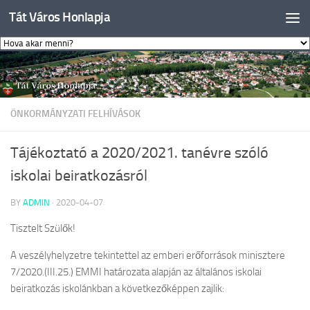
Tát Város Honlapja
Skip to content
ÖNKORMÁNYZATI FELHÍVÁSOK
Tájékoztató a 2020/2021. tanévre szóló
iskolai beiratkozásról
BY
ADMIN
·
2020-04-07
Tisztelt Szülők!
A veszélyhelyzetre tekintettel az emberi erőforrások minisztere
7/2020.(III.25.) EMMI határozata alapján az általános iskolai
beiratkozás iskolánkban a következőképpen zajlik: