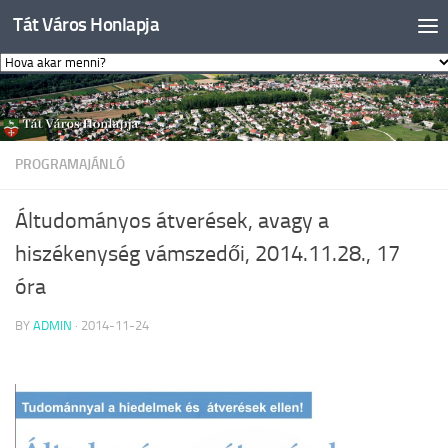
Tát Város Honlapja
Skip to content
PROGRAMAJÁNLÓ
Áltudományos átverések, avagy a
hiszékenység vámszedői, 2014.11.28., 17
óra
BY
ADMIN
·
2014-11-24