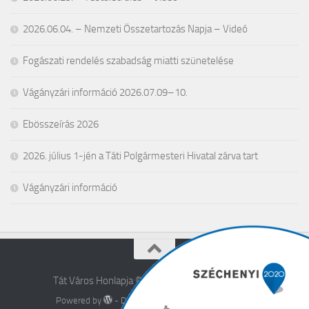
2026.06.04. – Nemzeti Összetartozás Napja – Videó
Fogászati rendelés szabadság miatti szünetelése
Vágányzári információ 2026.07.09–10.
Ebösszeírás 2026
2026. július 1-jén a Táti Polgármesteri Hivatal zárva tart
Vágányzári információ
Tát Város Honlapja © 2026. All Rights Reserved.
Powered by
- Designed with the
Hueman theme