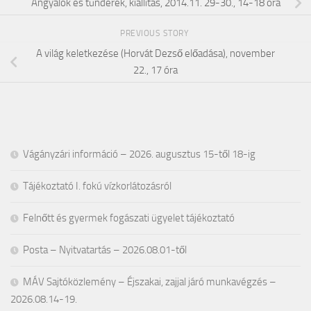
Angyalok és tündérek, kiállítás, 2014.11. 29-30., 14-18 óra
PREVIOUS STORY
A világ keletkezése (Horvát Dezső előadása), november
22., 17 óra
Vágányzári információ – 2026. augusztus 15-től 18-ig
Tájékoztató I. fokú vízkorlátozásról
Felnőtt és gyermek fogászati ügyelet tájékoztató
Posta – Nyitvatartás – 2026.08.01-től
MÁV Sajtóközlemény – Éjszakai, zajjal járó munkavégzés –
2026.08.14-19.