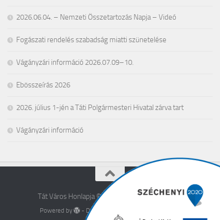
2026.06.04. – Nemzeti Összetartozás Napja – Videó
Fogászati rendelés szabadság miatti szünetelése
Vágányzári információ 2026.07.09–10.
Ebösszeírás 2026
2026. július 1-jén a Táti Polgármesteri Hivatal zárva tart
Vágányzári információ
Tát Város Honlapja © 2026. All Rights Reserved.
Powered by
- Designed with the
Hueman theme