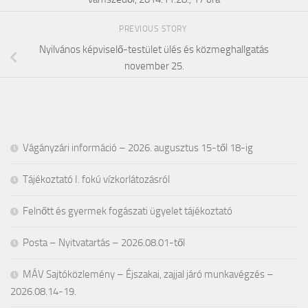
vámszedői, 2014.11.28., 17 óra
PREVIOUS STORY
Nyilvános képviselő-testület ülés és közmeghallgatás
november 25.
Vágányzári információ – 2026. augusztus 15-től 18-ig
Tájékoztató I. fokú vízkorlátozásról
Felnőtt és gyermek fogászati ügyelet tájékoztató
Posta – Nyitvatartás – 2026.08.01-től
MÁV Sajtóközlemény – Éjszakai, zajjal járó munkavégzés –
2026.08.14-19.