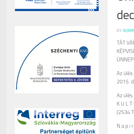
dec
BY
ADMI
TÁT V
KÉPVI
ÜNNEP
Az ülés 
2015. d
Az ülés
K U L T
(2534 Tá
N a p i r