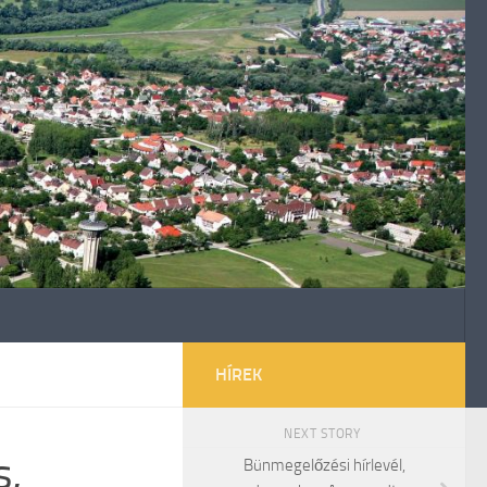
HÍREK
NEXT STORY
s,
Bünmegelőzési hírlevél,