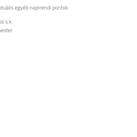
uális egyéb napirendi pontok
os s.k.
ester