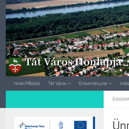
Skip to content
Hírek/Főoldal
Tát Város
Önkormányzat
Inté
ÖNKORM
Ünn