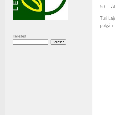
5.) Akt
Turi Laj
polgárm
Keresés
Keresés