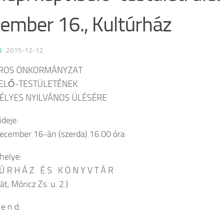
ember 16., Kultúrház
N
·
2015-12-12
ÁROS ÖNKORMÁNYZAT
SELŐ-TESTÜLETÉNEK
ÉLYES NYILVÁNOS ÜLÉSÉRE
ideje:
ecember 16-án (szerda) 16.00 óra
 helye:
 Ú R H Á Z É S K Ö N Y V T Á R
t, Móricz Zs. u. 2.)
 e n d: