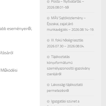
Posta – Nyitvatartás –
2026.08.01-től
MÁV Sajtóközlemény –
Éjszakai, zajjal járó
osabb eseményeiről,
munkavégzés – 2026.08.14-19.
III. fokú hőségriasztás
2026.07.30 – 2026.08.04.
ításáról
Tájékoztatás
könyvformátumú
személyazonosító igazolvány
s Működési
cseréjéről
Lakossági tájékoztató
permetezésről
Igazgatási szünet a