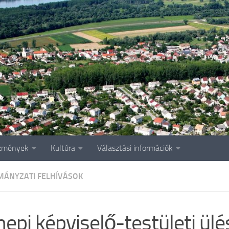
zmények
Kultúra
Választási információk
ÁNYZATI FELHÍVÁSOK
epi képviselő-testületi ülé