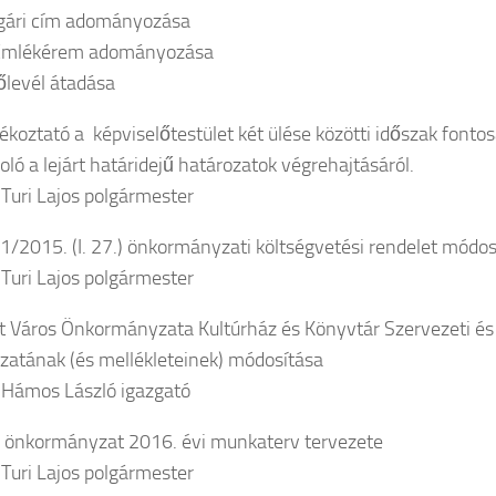
gári cím adományozása
 Emlékérem adományozása
levél átadása
ékoztató a képviselőtestület két ülése közötti időszak font
ló a lejárt határidejű határozatok végrehajtásáról.
 Turi Lajos polgármester
1/2015. (I. 27.) önkormányzati költségvetési rendelet módos
 Turi Lajos polgármester
 Város Önkormányzata Kultúrház és Könyvtár Szervezeti é
zatának (és mellékleteinek) módosítása
 Hámos László igazgató
önkormányzat 2016. évi munkaterv tervezete
 Turi Lajos polgármester