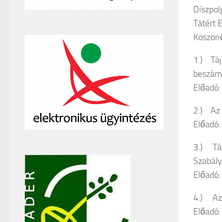
Díszpol
Tátért
Köszönő
1.) Táj
beszámo
Előadó:
2.) Az 
Előadó:
3.) Tát
Szabály
Előadó:
4.) Az 
Előadó: