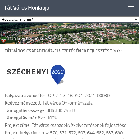
Tát Város Honlapja
Skip to content
TÁT VÁROS CSAPADÉKVÍZ-ELVEZETÉSÉNEK FEJLESZTÉSE 2021
Pályázati azonosító
: TOP-2.1.3-16-KO1-2021-00030
Kedvezményezett
: Tát Város Önkormányzata
Támogatás összege
: 386.330.745 Ft
Támogatás mértéke
: 100%
Projekt címe
: Tát város csapadékvíz-elvezetésének fejlesztése
Projekt helyszíne
: hrsz 570, 571, 572, 607, 644, 682, 687, 690,