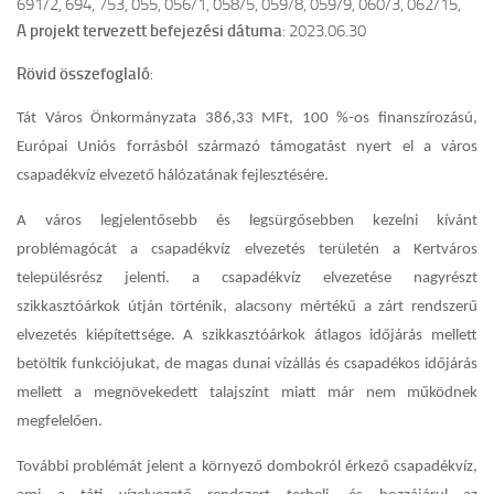
691/2, 694, 753, 055, 056/1, 058/5, 059/8, 059/9, 060/3, 062/15,
A projekt tervezett befejezési dátuma
: 2023.06.30
Rövid összefoglaló
:
Tát Város Önkormányzata 386,33 MFt, 100 %-os finanszírozású,
Európai Uniós forrásból származó támogatást nyert el a város
csapadékvíz elvezető hálózatának fejlesztésére.
A város legjelentősebb és legsürgősebben kezelni kívánt
problémagócát a csapadékvíz elvezetés területén a Kertváros
településrész jelenti. a csapadékvíz elvezetése nagyrészt
szikkasztóárkok útján történik, alacsony mértékű a zárt rendszerű
elvezetés kiépítettsége
. A szikkasztóárkok átlagos időjárás mellett
betöltik funkciójukat, de magas dunai vízállás és csapadékos időjárás
mellett a megnövekedett talajszint miatt már nem működnek
megfelelően.
További problémát jelent a környező dombokról érkező csapadékvíz,