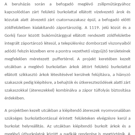
A beruházás során a befogadó meglévő zsilipműtárgyához
kapcsolódóan zárt felületű burkolattal ellátott vízelvezető árok és
közutak alatt átvezető zárt csatornaszakasz épül, a befogadó előtti
zöldfelületben kialakítandó záportározóig. A 1119. jelű közút és a
Gorkij fasor között bukóműtárggyal ellátott rendezett zöldfelületbe
integrált záportározó létesül, a településrész domborzati viszonyaiból
adódó felszín közelben erre a pontra vezethető vízgyűjtő területeinek
megfelelően méretezett puffertérrel. A projekt keretében kezelt
utcákban a meglévő burkolatlan árkok áttört felületű burkolattal
ellátott szikkasztó árkok létesítésével kerülnek felújításra, a hiányzó
szakaszok pedig kiépítésre, a behajtók és útkereszteződések alatti zárt
szakaszokkal (átereszekkel) kombinálva a zápor túlfolyás biztosítása
érdekében.
A projektben kezelt utcákban a kiépítendő átereszek nyomvonalában
szükséges burkolatbontással érintett felületeken elvégzésre kerül a
burkolat helyreállítás. Az utcákban kiépítendő burkolt árkok és a
meglévő útburkolatok között a padkák rendezése is megtörténik. A