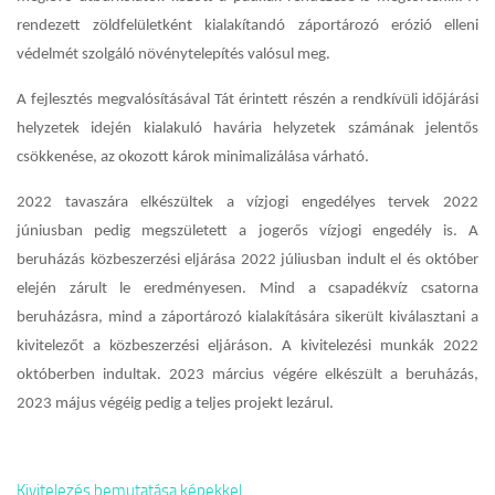
rendezett zöldfelületként kialakítandó záportározó erózió elleni
védelmét szolgáló növénytelepítés valósul meg.
A fejlesztés megvalósításával Tát érintett részén a rendkívüli időjárási
helyzetek idején kialakuló havária helyzetek számának jelentős
csökkenése, az okozott károk minimalizálása várható.
2022 tavaszára elkészültek a vízjogi engedélyes tervek 2022
júniusban pedig megszületett a jogerős vízjogi engedély is. A
beruházás közbeszerzési eljárása 2022 júliusban indult el és október
elején zárult le eredményesen. Mind a csapadékvíz csatorna
beruházásra, mind a záportározó kialakítására sikerült kiválasztani a
kivitelezőt a közbeszerzési eljáráson. A kivitelezési munkák 2022
októberben indultak. 2023 március végére elkészült a beruházás,
2023 május végéig pedig a teljes projekt lezárul.
Kivitelezés bemutatása képekkel