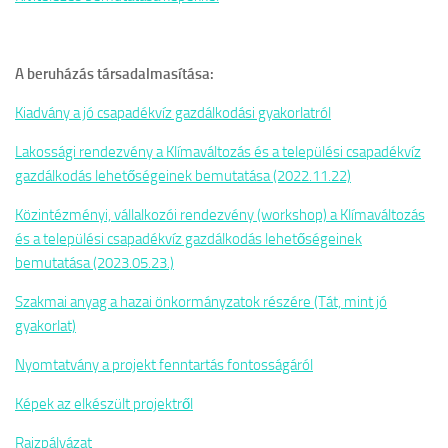
A beruházás társadalmasítása:
Kiadvány a jó csapadékvíz gazdálkodási gyakorlatról
Lakossági rendezvény a Klímaváltozás és a települési csapadékvíz
gazdálkodás lehetőségeinek bemutatása (2022.11.22)
Közintézményi, vállalkozói rendezvény (workshop) a Klímaváltozás
és a települési csapadékvíz gazdálkodás lehetőségeinek
bemutatása (2023.05.23.)
Szakmai anyag a hazai önkormányzatok részére (Tát, mint jó
gyakorlat)
Nyomtatvány a projekt fenntartás fontosságáról
Képek az elkészült projektről
Rajzpályázat