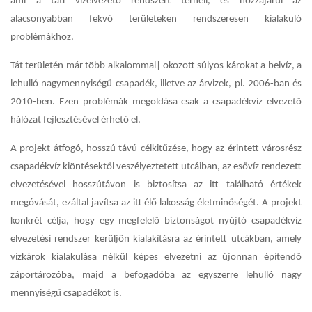
ami a táti vízelvezető rendszert terheli, és hozzájárul az
alacsonyabban fekvő területeken rendszeresen kialakuló
problémákhoz.
Tát területén már több alkalommal| okozott súlyos károkat a belvíz, a
lehulló nagymennyiségű csapadék, illetve az árvizek, pl. 2006-ban és
2010-ben. Ezen problémák megoldása csak a csapadékvíz elvezető
hálózat fejlesztésével érhető el.
A projekt átfogó, hosszú távú célkitűzése, hogy az érintett városrész
csapadékvíz kiöntésektől veszélyeztetett utcáiban, az esővíz rendezett
elvezetésével hosszútávon is biztosítsa az itt található értékek
megóvását, ezáltal javítsa az itt élő lakosság életminőségét. A projekt
konkrét célja, hogy egy megfelelő biztonságot nyújtó csapadékvíz
elvezetési rendszer kerüljön kialakításra az érintett utcákban, amely
vízkárok kialakulása nélkül képes elvezetni az újonnan építendő
záportározóba, majd a befogadóba az egyszerre lehulló nagy
mennyiségű csapadékot is.