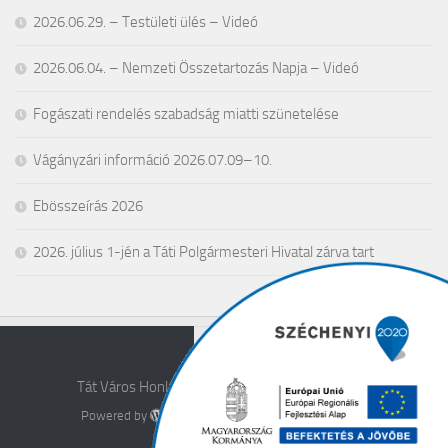
2026.06.29. – Testületi ülés – Videó
2026.06.04. – Nemzeti Összetartozás Napja – Videó
Fogászati rendelés szabadság miatti szünetelése
Vágányzári információ 2026.07.09–10.
Ebösszeírás 2026
2026. július 1-jén a Táti Polgármesteri Hivatal zárva tart
Tát Város Honlapja © 2026. All Rights Reserved.
Powered by
- Designed with the
Hueman theme