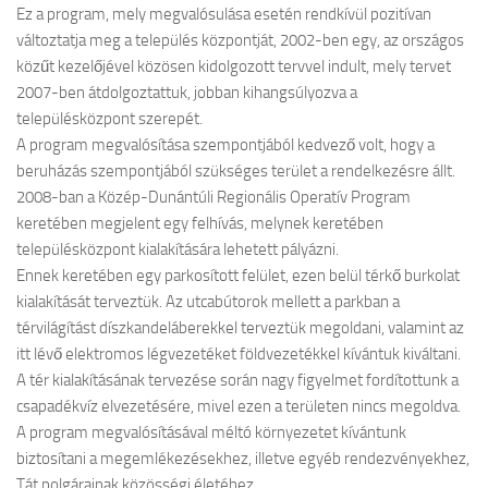
Ez a program, mely megvalósulása esetén rendkívül pozitívan
változtatja meg a település központját, 2002-ben egy, az országos
közűt kezelőjével közösen kidolgozott tervvel indult, mely tervet
2007-ben átdolgoztattuk, jobban kihangsúlyozva a
településközpont szerepét.
A program megvalósítása szempontjából kedvező volt, hogy a
beruházás szempontjából szükséges terület a rendelkezésre állt.
2008-ban a Közép-Dunántúli Regionális Operatív Program
keretében megjelent egy felhívás, melynek keretében
településközpont kialakítására lehetett pályázni.
Ennek keretében egy parkosított felület, ezen belül térkő burkolat
kialakítását terveztük. Az utcabútorok mellett a parkban a
térvilágítást díszkandeláberekkel terveztük megoldani, valamint az
itt lévő elektromos légvezetéket földvezetékkel kívántuk kiváltani.
A tér kialakításának tervezése során nagy figyelmet fordítottunk a
csapadékvíz elvezetésére, mivel ezen a területen nincs megoldva.
A program megvalósításával méltó környezetet kívántunk
biztosítani a megemlékezésekhez, illetve egyéb rendezvényekhez,
Tát polgárainak közösségi életéhez.