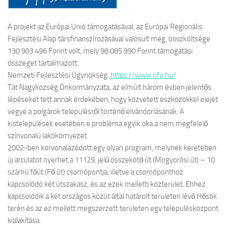
A projekt az Európai Unió támogatásával, az Európai Regionális
Fejlesztési Alap társfinanszírozásával valósult meg, összköltsége
130 903 496 Forint volt, mely 98 085 990 Forint támogatási
összeget tartalmazott.
Nemzeti Fejlesztési Ügynökség:
https://www.nfu.hu/
Tát Nagyközség Önkormányzata, az elmúlt három évben jelentős
lépéseket tett annak érdekében, hogy közvetett eszközökkel elejét
vegye a polgárok településről történő elvándorlásának. A
kistelepülések esetében e probléma egyik oka a nem megfelelő
színvonalú lakókörnyezet.
2002-ben körvonalazódott egy olyan program, melynek keretében
új arculatot nyerhet a 11129. jelű összekötő út (Mogyorósi út) – 10.
számú főút (Fő út) csomópontja, illetve a csomóponthoz
kapcsolódó két útszakasz, és az ezek melletti közterület. Ehhez
kapcsolódik a két országos közút által határolt területen lévő Hősök
terén és az ez mellett megszerzett területen egy településközpont
kialakítása.