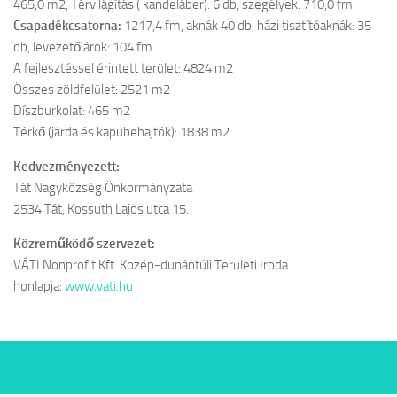
465,0 m2, Térvilágítás ( kandeláber): 6 db, szegélyek: 710,0 fm.
Csapadékcsatorna:
1217,4 fm, aknák 40 db, házi tisztítóaknák: 35
db, levezető árok: 104 fm.
A fejlesztéssel érintett terület: 4824 m2
Összes zöldfelület: 2521 m2
Díszburkolat: 465 m2
Térkő (járda és kapubehajtók): 1838 m2
Kedvezményezett:
Tát Nagyközség Önkormányzata
2534 Tát, Kossuth Lajos utca 15.
Közreműködő szervezet:
VÁTI Nonprofit Kft. Közép-dunántúli Területi Iroda
honlapja:
www.vati.hu