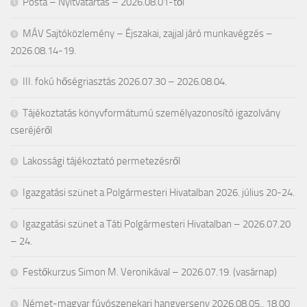
Posta – Nyitvatartás – 2026.08.01-től
MÁV Sajtóközlemény – Éjszakai, zajjal járó munkavégzés –
2026.08.14-19.
III. fokú hőségriasztás 2026.07.30 – 2026.08.04.
Tájékoztatás könyvformátumú személyazonosító igazolvány
cseréjéről
Lakossági tájékoztató permetezésről
Igazgatási szünet a Polgármesteri Hivatalban 2026. július 20-24.
Igazgatási szünet a Táti Polgármesteri Hivatalban – 2026.07.20
– 24.
Festőkurzus Simon M. Veronikával – 2026.07.19. (vasárnap)
Német-magyar fúvószenekari hangverseny 2026.08.05., 18.00