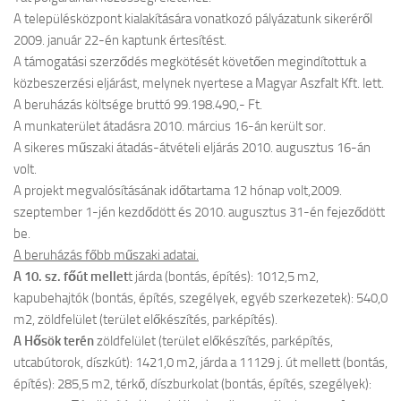
A településközpont kialakítására vonatkozó pályázatunk sikeréről
2009. január 22-én kaptunk értesítést.
A támogatási szerződés megkötését követően megindítottuk a
közbeszerzési eljárást, melynek nyertese a Magyar Aszfalt Kft. lett.
A beruházás költsége bruttó 99.198.490,- Ft.
A munkaterület átadásra 2010. március 16-án került sor.
A sikeres műszaki átadás-átvételi eljárás 2010. augusztus 16-án
volt.
A projekt megvalósításának időtartama 12 hónap volt,2009.
szeptember 1-jén kezdődött és 2010. augusztus 31-én fejeződött
be.
A beruházás főbb műszaki adatai.
A 10. sz. főút mellet
t járda (bontás, építés): 1012,5 m2,
kapubehajtók (bontás, építés, szegélyek, egyéb szerkezetek): 540,0
m2, zöldfelület (terület előkészítés, parképítés).
A Hősök terén
zöldfelület (terület előkészítés, parképítés,
utcabútorok, díszkút): 1421,0 m2, járda a 11129 j. út mellett (bontás,
építés): 285,5 m2, térkő, díszburkolat (bontás, építés, szegélyek):