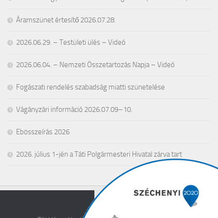
Áramszünet értesítő 2026.07.28.
2026.06.29. – Testületi ülés – Videó
2026.06.04. – Nemzeti Összetartozás Napja – Videó
Fogászati rendelés szabadság miatti szünetelése
Vágányzári információ 2026.07.09–10.
Ebösszeírás 2026
2026. július 1-jén a Táti Polgármesteri Hivatal zárva tart