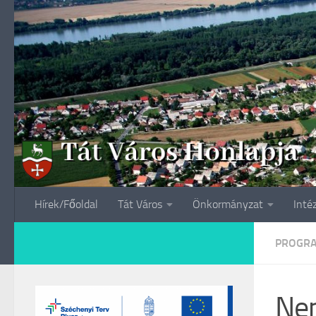
Skip to content
Hírek/Főoldal
Tát Város
Önkormányzat
Inté
PROGR
Nem