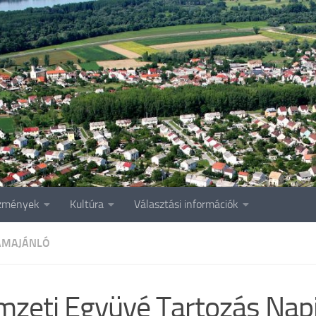
zmények
Kultúra
Választási információk
AMAJÁNLÓ
zeti Együvé Tartozás Napj