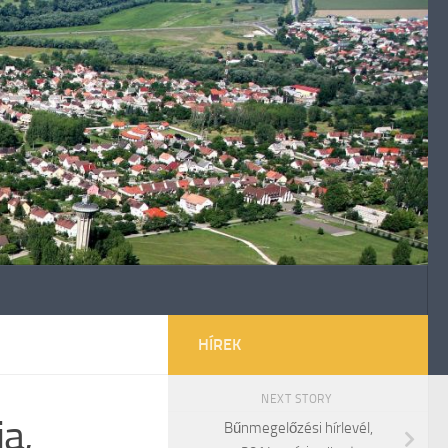
HÍREK
NEXT STORY
a,
Bűnmegelőzési hírlevél,