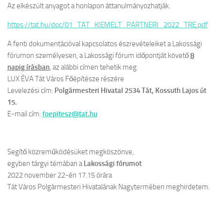
Az elkészült anyagot a honlapon áttanulmányozhatják.
https://tat.hu/doc/01_TAT_KIEMELT_PARTNERI_2022_TRE.pdf
A fenti dokumentációval kapcsolatos észrevételeiket a Lakossági
fórumon személyesen, a Lakossági fórum időpontját követő
8
napig írásban
, az alábbi címen tehetik meg:
LUX ÉVA Tát Város Főépítésze részére
Levelezési cím:
Polgármesteri Hivatal 2534 Tát, Kossuth Lajos út
15.
E-mail cím:
foepitesz@tat.hu
Segítő közreműködésüket megköszönve,
egyben tárgyi témában a
Lakossági fórumot
2022 november 22-én 17.15 órára
Tát Város Polgármesteri Hivatalának Nagytermében meghirdetem.