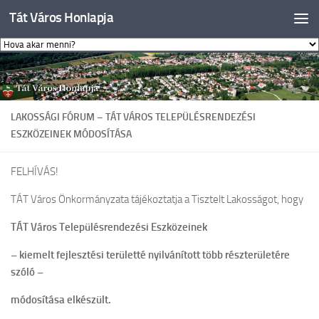
Tát Város Honlapja
Skip to content
LAKOSSÁGI FÓRUM – TÁT VÁROS TELEPÜLÉSRENDEZÉSI
ESZKÖZEINEK MÓDOSÍTÁSA
FELHÍVÁS!
TÁT Város Önkormányzata tájékoztatja a Tisztelt Lakosságot, hogy
TÁT Város Településrendezési Eszközeinek
– kiemelt fejlesztési területté nyilvánított több részterületére
szóló –
módosítása elkészült.