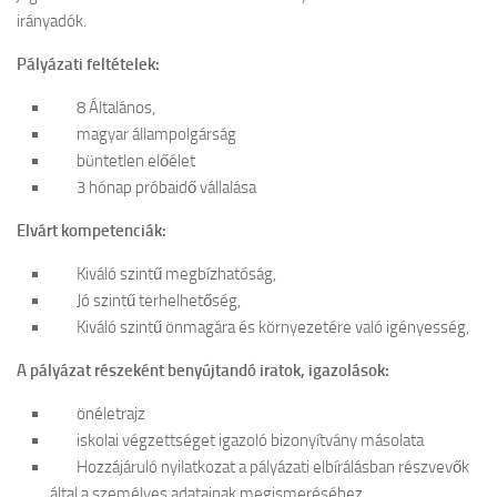
irányadók.
Pályázati feltételek:
8 Általános,
magyar állampolgárság
büntetlen előélet
3 hónap próbaidő vállalása
Elvárt kompetenciák:
Kiváló szintű megbízhatóság,
Jó szintű terhelhetőség,
Kiváló szintű önmagára és környezetére való igényesség,
A pályázat részeként benyújtandó iratok, igazolások:
önéletrajz
iskolai végzettséget igazoló bizonyítvány másolata
Hozzájáruló nyilatkozat a pályázati elbírálásban részvevők
által a személyes adatainak megismeréséhez