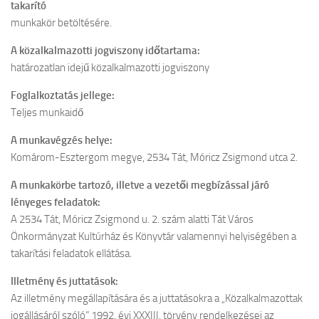
takarító
munkakör betöltésére.
A közalkalmazotti jogviszony időtartama:
határozatlan idejű közalkalmazotti jogviszony
Foglalkoztatás jellege:
Teljes munkaidő
A munkavégzés helye:
Komárom-Esztergom megye, 2534 Tát, Móricz Zsigmond utca 2.
A munkakörbe tartozó, illetve a vezetői megbízással járó
lényeges feladatok:
A 2534 Tát, Móricz Zsigmond u. 2. szám alatti Tát Város
Önkormányzat Kultúrház és Könyvtár valamennyi helyiségében a
takarítási feladatok ellátása.
Illetmény és juttatások:
Az illetmény megállapítására és a juttatásokra a „Közalkalmazottak
jogállásáról szóló” 1992. évi XXXIII. törvény rendelkezései az