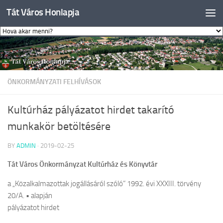
Tát Város Honlapja
Skip to content
ÖNKORMÁNYZATI FELHÍVÁSOK
Kultúrház pályázatot hirdet takarító
munkakör betöltésére
BY
ADMIN
·
2019-02-25
Tát Város Önkormányzat Kultúrház és Könyvtár
a „Közalkalmazottak jogállásáról szóló” 1992. évi XXXIII. törvény
20/A. • alapján
pályázatot hirdet