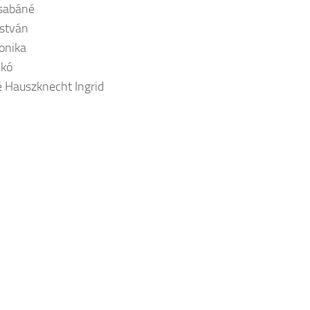
Csabáné
István
ronika
ikó
 Hauszknecht Ingrid