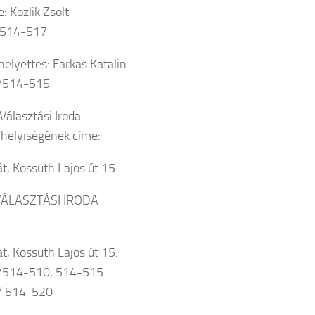
: Kozlik Zsolt
3/514-517
helyettes: Farkas Katalin
3/514-515
Választási Iroda
i helyiségének címe:
t, Kossuth Lajos út 15.
VÁLASZTÁSI IRODA
t, Kossuth Lajos út 15.
3/514-510, 514-515
3/ 514-520