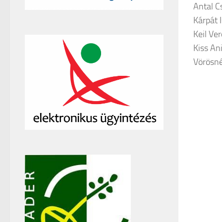
Antal 
Kárpát 
Keil Ve
Kiss An
Vörösné