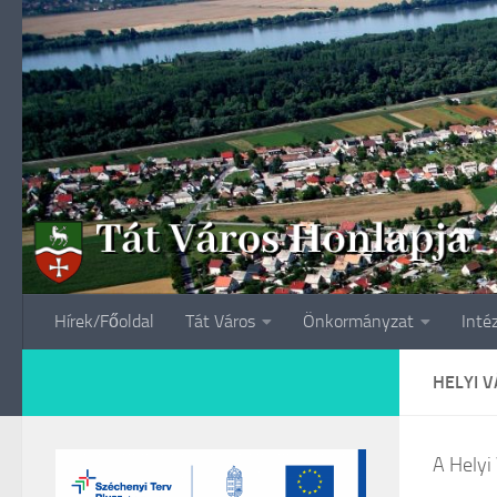
Skip to content
Hírek/Főoldal
Tát Város
Önkormányzat
Inté
HELYI V
A Helyi 