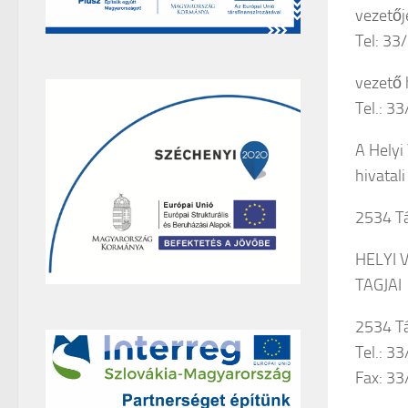
vezetője
Tel: 3
vezető 
Tel.: 3
A Helyi 
hivatal
2534 Tá
HELYI 
TAGJAI
2534 Tá
Tel.: 3
Fax: 3