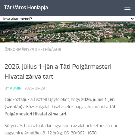
Tát Város Honlapja
Skip to content
ÖNKORMÁNYZATI FELHÍVÁSOK
2026. július 1-jén a Táti Polgármesteri
Hivatal zárva tart
BY
ADMIN
·
2026-06-29
Tájékoztatjuk a Tisztelt Ügyfeleket, hogy
2026. július 1-jén
(szerdán)
a Közszolgálati Tisztviselők napja alkalmából a
Táti
Polgármesteri Hivatal zárva tart.
Sürgős és halaszthatatlan ügyekben az alábbi telefonszámon
vagyunk elérhetőek 8-12 óráig: 06-30/962-1650