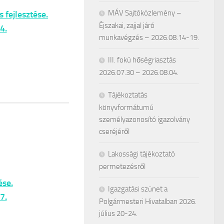
MÁV Sajtóközlemény –
 fejlesztése.
Éjszakai, zajjal járó
4.
munkavégzés – 2026.08.14-19.
III. fokú hőségriasztás
2026.07.30 – 2026.08.04.
Tájékoztatás
könyvformátumú
személyazonosító igazolvány
cseréjéről
Lakossági tájékoztató
permetezésről
ése.
Igazgatási szünet a
7.
Polgármesteri Hivatalban 2026.
július 20-24.