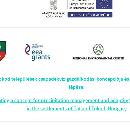
okod települések csapadékvíz gazdálkodási koncepciója és
lépései
ting a concept for precipitation management and adapting
in the settlements of Tát and Tokod, Hungary