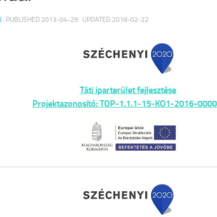
N
· PUBLISHED
2013-04-29
· UPDATED
2018-02-22
Táti iparterület fejlesztése
Projektazonosító: TOP-1.1.1-15-KO1-2016-000