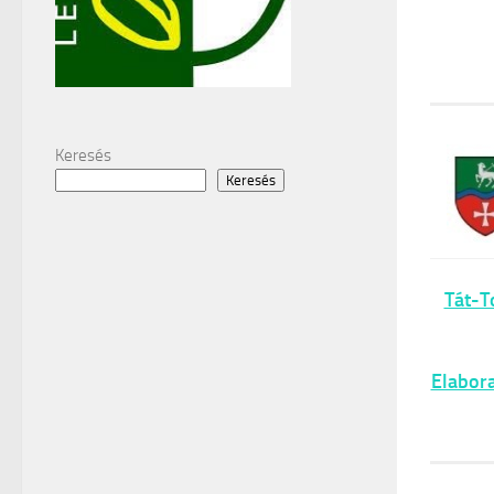
Keresés
Keresés
Tát-T
Elabora