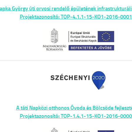
apka György úti orvosi rendelő épületének infrastrukturális
Projektazonosító: TOP-4.1.1-15-KO1-2016-0001
A táti Napközi otthonos Óvoda és Bölcsöde fejleszt
Projektazonosító: TOP-1.4.1-15-KO1-2016-0000