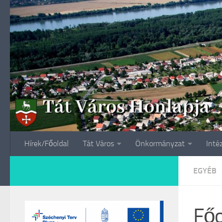
Skip to content
Hírek/Főoldal
Tát Város
Önkormányzat
Inté
EGYÉB
Főo