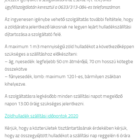
ügyfélszolgálatán keresztül a 0633/313-084-es telefonszámon.
Az ingyenesen igénybe vehető szolgáltatás további feltétele, hogy
a zöldjáratra jelentkező lakosnak ne legyen lejárt hulladékszállítási
díjtartozása a szolgáltató felé.
A maximum 1 m3 mennyiségű zöld hulladékot a következőképpen
szükséges a szállításhoz előkészíteni:
– ág, nyesedék: legfeljebb 50 cm átmérőjű, 70 cm hosszú kötegbe
összekötve
– fűnyesedék, lomb: maximum 120 l-es, bármilyen zsákban
kihelyezve.
A szolgáltatásra legkésőbb minden szállítási napot megelőző
napon 13.00 óráig szükséges jelentkezni.
Zöldhulladék szállítási időpontok 2020
Kérjük, hogy a közterületek tisztántartásának érdekében kérjük,
hogy az összegyűjtött hulladékot a szállítási nap reggelén 6 órára