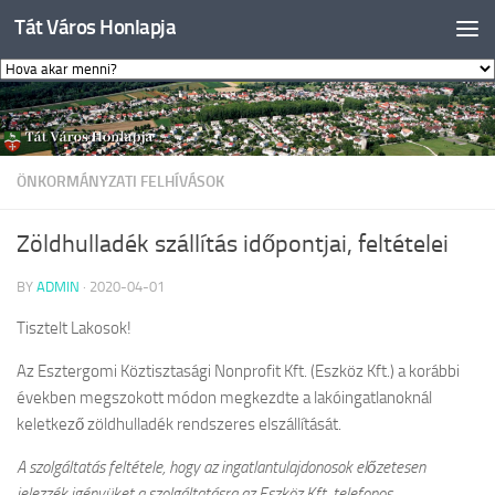
Tát Város Honlapja
Skip to content
ÖNKORMÁNYZATI FELHÍVÁSOK
Zöldhulladék szállítás időpontjai, feltételei
BY
ADMIN
·
2020-04-01
Tisztelt Lakosok!
Az Esztergomi Köztisztasági Nonprofit Kft. (Eszköz Kft.) a korábbi
években megszokott módon megkezdte a lakóingatlanoknál
keletkező zöldhulladék rendszeres elszállítását.
A szolgáltatás feltétele, hogy az ingatlantulajdonosok előzetesen
jelezzék igényüket a szolgáltatásra az Eszköz Kft. telefonos