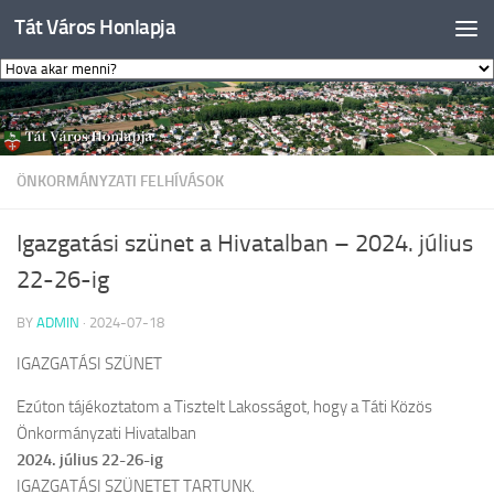
Tát Város Honlapja
Skip to content
ÖNKORMÁNYZATI FELHÍVÁSOK
Igazgatási szünet a Hivatalban – 2024. július
22-26-ig
BY
ADMIN
·
2024-07-18
IGAZGATÁSI SZÜNET
Ezúton tájékoztatom a Tisztelt Lakosságot, hogy a Táti Közös
Önkormányzati Hivatalban
2024. július 22-26-ig
IGAZGATÁSI SZÜNETET TARTUNK.