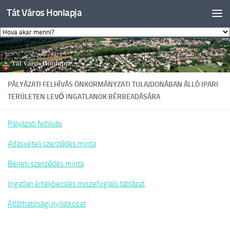
Tát Város Honlapja
Skip to content
PÁLYÁZATI FELHÍVÁS ÖNKORMÁNYZATI TULAJDONÁBAN ÁLLÓ IPARI
TERÜLETEN LEVŐ INGATLANOK BÉRBEADÁSÁRA
Pályázati felhívás
Adásvételi szerződés minta
Bérleti szerződés minta
Ingatlan értékbecslés összefoglaló táblázat
Átláthatósági nyilatkozat