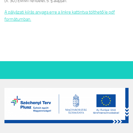
(X. 30.) EMMI rendelet 5. § alapján.
A pályázati kiírás anyaga erre a linkre kattintva tölthető le pdf
formátumban.