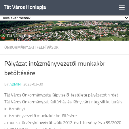
Tát Város Honlapja
Skip to content
ÖNKORMÁNYZATI FELHÍVÁSOK
Pályázat intézményvezetői munkakör
betöltésére
BY
ADMIN
·
2023-03-30
Tát Város Önkormányzata Képviselő-testülete pályázatot hirdet
Tát Város Önkormányzat Kultúrház és Könyvtár (integrált kulturális
intézmény)
intézményvezető munkakör betöltésére
a munka törvénykönyvéről szóló 2012. évi I. törvény és a 39/2020.