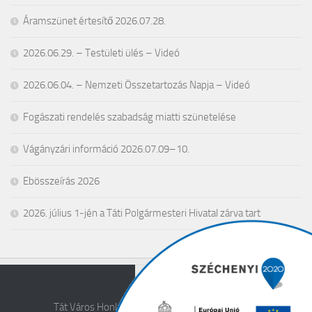
Áramszünet értesítő 2026.07.28.
2026.06.29. – Testületi ülés – Videó
2026.06.04. – Nemzeti Összetartozás Napja – Videó
Fogászati rendelés szabadság miatti szünetelése
Vágányzári információ 2026.07.09–10.
Ebösszeírás 2026
2026. július 1-jén a Táti Polgármesteri Hivatal zárva tart
Tát Város Honlapja © 2026. All Rights Reserved.