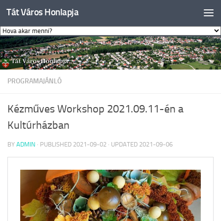
Tát Város Honlapja
Skip to content
PROGRAMAJÁNLÓ
Kézműves Workshop 2021.09.11-én a
Kultúrházban
BY
ADMIN
· PUBLISHED
2021-09-02
· UPDATED
2021-09-06