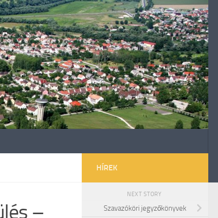
HÍREK
NEXT STORY
ülés –
Szavazóköri jegyzőkönyvek