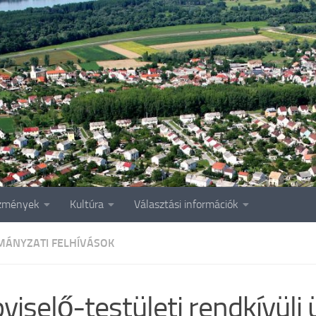
zmények
Kultúra
Választási információk
ÁNYZATI FELHÍVÁSOK
viselő-testületi rendkívüli 