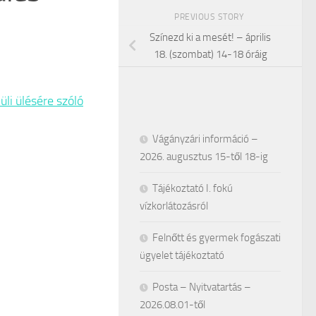
PREVIOUS STORY
Színezd ki a mesét! – április
18. (szombat) 14-18 óráig
li ülésére szóló
Vágányzári információ –
2026. augusztus 15-től 18-ig
Tájékoztató I. fokú
vízkorlátozásról
Felnőtt és gyermek fogászati
ügyelet tájékoztató
Posta – Nyitvatartás –
2026.08.01-től