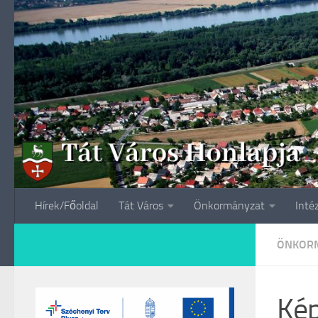
Skip to content
Hírek/Főoldal
Tát Város
Önkormányzat
Inté
ÖNKORM
Kép