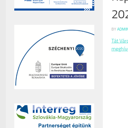
202
BY
ADMI
Tát Vár
meghívó 