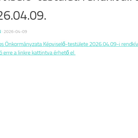
6.04.09.
N
·
2026-04-09
os Önkormányzata Képviselő-testülete 2026.04.09-i rendkívü
erre a linkre kattintva érhető el.