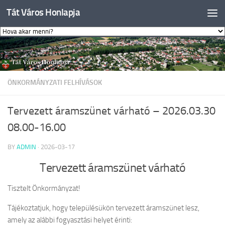
Tát Város Honlapja
Skip to content
ÖNKORMÁNYZATI FELHÍVÁSOK
Tervezett áramszünet várható – 2026.03.30
08.00-16.00
BY
ADMIN
·
2026-03-17
Tervezett áramszünet várható
Tisztelt Önkormányzat!
Tájékoztatjuk, hogy településükön tervezett áramszünet lesz,
amely az alábbi fogyasztási helyet érinti: