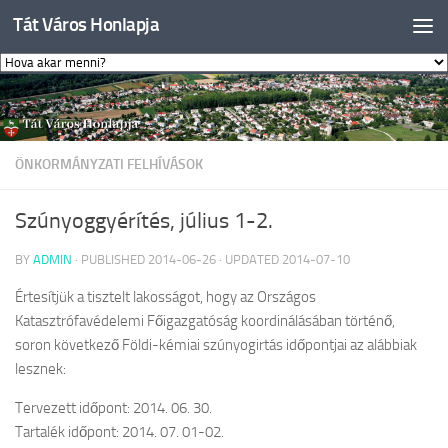
Tát Város Honlapja
Skip to content
ÖNKORMÁNYZATI FELHÍVÁSOK
Szúnyoggyérítés, július 1-2.
BY
ADMIN
· PUBLISHED
2014-06-26
· UPDATED
2014-07-10
Értesítjük a tisztelt lakosságot, hogy az Országos
Katasztrófavédelemi Főigazgatóság koordinálásában történő,
soron következő Földi-kémiai szúnyogirtás időpontjai az alábbiak
lesznek:
Tervezett időpont: 2014. 06. 30.
Tartalék időpont: 2014. 07. 01-02.