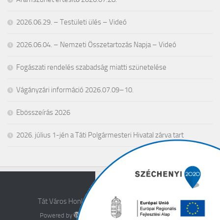
2026.06.29. – Testületi ülés – Videó
2026.06.04. – Nemzeti Összetartozás Napja – Videó
Fogászati rendelés szabadság miatti szünetelése
Vágányzári információ 2026.07.09–10.
Ebösszeírás 2026
2026. július 1-jén a Táti Polgármesteri Hivatal zárva tart
Tát Város Honlapja © 2026. All Rights Reserved.
Powered by
- Designed with the
Hueman theme