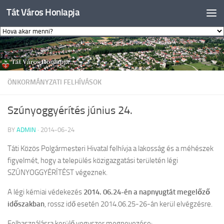
Tát Város Honlapja
Skip to content
ÖNKORMÁNYZATI FELHÍVÁSOK
Szúnyoggyérítés június 24.
BY
ADMIN
·
2014-06-24
Táti Közös Polgármesteri Hivatal felhívja a lakosság és a méhészek
figyelmét, hogy a település közigazgatási területén légi
SZÚNYOGGYÉRÍTÉST végeznek.
A légi kémiai védekezés
2014. 06.24-én a napnyugtát megelőző
időszakban
, rossz idő esetén 2014.06.25-26-án kerül elvégzésre.
Felhasználásra kerülő vegyszer megnevezése: