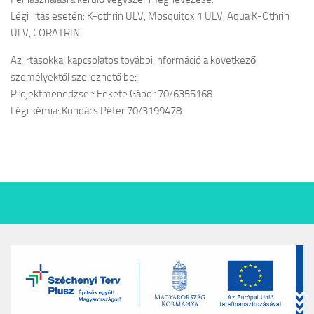
Légi irtás esetén: K-othrin ULV, Mosquitox 1 ULV, Aqua K-Othrin
ULV, CORATRIN
Az irtásokkal kapcsolatos további információ a következő
személyektől szerezhető be:
Projektmenedzser: Fekete Gábor 70/6355168
Légi kémia: Kondács Péter 70/3199478