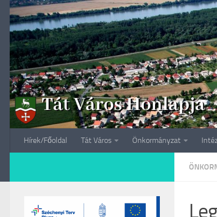
Skip to content
Hírek/Főoldal
Tát Város
Önkormányzat
Inté
ÖNKORM
Leg