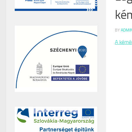
ké
BY
ADMI
A kémén