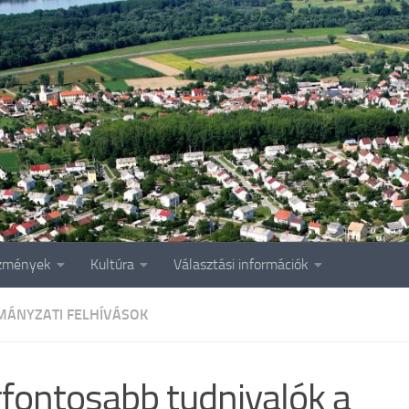
zmények
Kultúra
Választási információk
ÁNYZATI FELHÍVÁSOK
fontosabb tudnivalók a