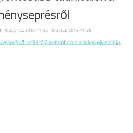
ményseprésről
N
· PUBLISHED
2016-11-26
· UPDATED
2016-11-28
yseprésről szóló tájékoztatót ezen a linken olvashatja.