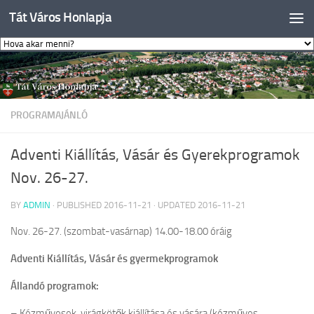
Tát Város Honlapja
Skip to content
PROGRAMAJÁNLÓ
Adventi Kiállítás, Vásár és Gyerekprogramok
Nov. 26-27.
BY
ADMIN
· PUBLISHED
2016-11-21
· UPDATED
2016-11-21
Nov. 26-27. (szombat-vasárnap) 14.00-18.00 óráig
Adventi Kiállítás, Vásár és gyermekprogramok
Állandó programok:
– Kézművesek, virágkötők kiállítása és vására (kézműves