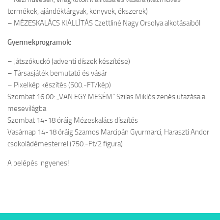
termékek, ajándéktárgyak, könyvek, ékszerek)
– MÉZESKALÁCS KIÁLLÍTÁS Czettliné Nagy Orsolya alkotásaiból
Gyermekprogramok:
– Játszókuckó (adventi díszek készítése)
– Társasjáték bemutató és vásár
– Pixelkép készítés (500.-FT/kép)
Szombat 16.00: „VAN EGY MESÉM” Szilas Miklós zenés utazása a
mesevilágba
Szombat 14-18 óráig Mézeskalács díszítés
Vasárnap 14-18 óráig Szamos Marcipán Gyurmarci, Haraszti Andor
csokoládémesterrel (750.-Ft/2 figura)
A belépés ingyenes!