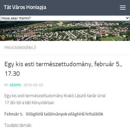
Tát Város Honlapja
Skip to content
PROGRAMAJÁNLÓ
Egy kis esti természettudomány, február 5.,
17.30
BY
ADMIN
·
2016-02-02
Egy kis esti természettudomány Krakó László tanár úrral
17.30-tól a táti Könyvtárban
Február 5. Világhírű találmányok világhírű feltalálók
További témák: