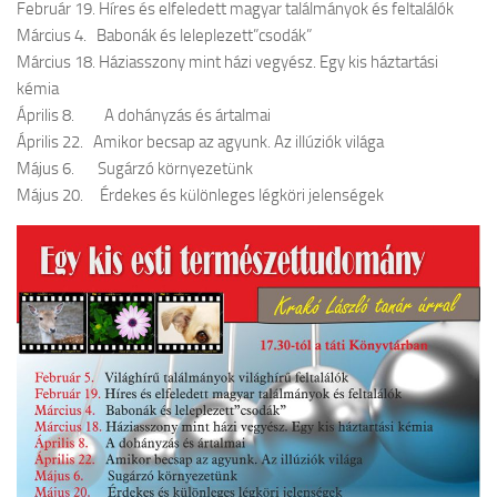
Február 19. Híres és elfeledett magyar találmányok és feltalálók
Március 4. Babonák és leleplezett”csodák”
Március 18. Háziasszony mint házi vegyész. Egy kis háztartási
kémia
Április 8. A dohányzás és ártalmai
Április 22. Amikor becsap az agyunk. Az illúziók világa
Május 6. Sugárzó környezetünk
Május 20. Érdekes és különleges légköri jelenségek