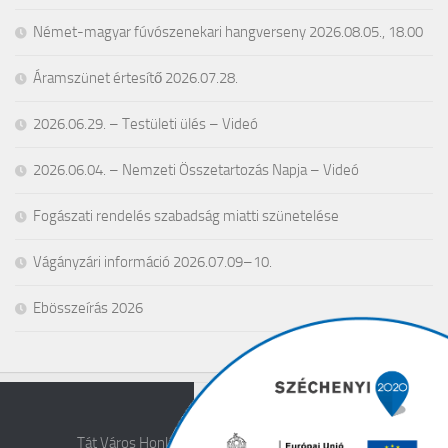
Német-magyar fúvószenekari hangverseny 2026.08.05., 18.00
Áramszünet értesítő 2026.07.28.
2026.06.29. – Testületi ülés – Videó
2026.06.04. – Nemzeti Összetartozás Napja – Videó
Fogászati rendelés szabadság miatti szünetelése
Vágányzári információ 2026.07.09–10.
Ebösszeírás 2026
Tát Város Honlapja © 2026. All Rights Reserved.