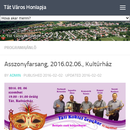
Tát Város Honlapja
Skip to content
PROGRAMAJÁNLÓ
Asszonyfarsang, 2016.02.06., Kultúrház
BY
ADMIN
· PUBLISHED
2016-02-02
· UPDATED
2016-02-02