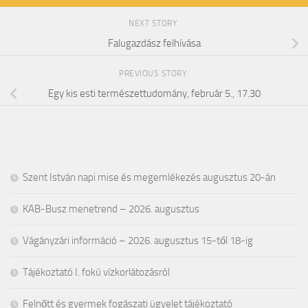
NEXT STORY
Falugazdász felhívása
PREVIOUS STORY
Egy kis esti természettudomány, február 5., 17.30
Szent István napi mise és megemlékezés augusztus 20-án
KAB-Busz menetrend – 2026. augusztus
Vágányzári információ – 2026. augusztus 15-től 18-ig
Tájékoztató I. fokú vízkorlátozásról
Felnőtt és gyermek fogászati ügyelet tájékoztató