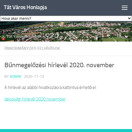
Tát Város Honlapja
Skip to content
ÖNKORMÁNYZATI FELHÍVÁSOK
Bűnmegelőzési hírlevél 2020. november
BY
ADMIN
·
2020-11-13
A hírlevél az alábbi hivatkozásra kattintva érhető el:
lakossági hírlevél 2020 november