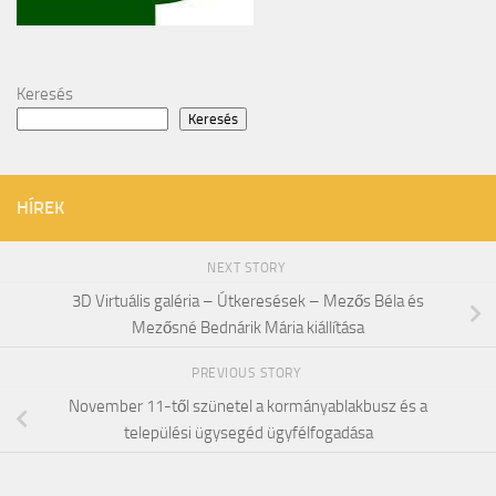
Keresés
Keresés
HÍREK
NEXT STORY
3D Virtuális galéria – Útkeresések – Mezős Béla és
Mezősné Bednárik Mária kiállítása
PREVIOUS STORY
November 11-től szünetel a kormányablakbusz és a
települési ügysegéd ügyfélfogadása