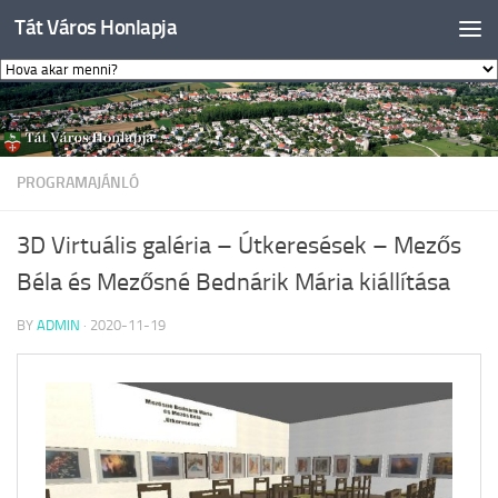
Tát Város Honlapja
Skip to content
PROGRAMAJÁNLÓ
3D Virtuális galéria – Útkeresések – Mezős
Béla és Mezősné Bednárik Mária kiállítása
BY
ADMIN
·
2020-11-19