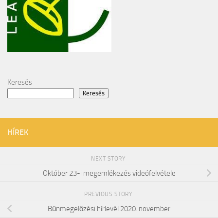
Keresés
Keresés
HÍREK
NEXT STORY
Október 23-i megemlékezés videófelvétele
PREVIOUS STORY
Bűnmegelőzési hírlevél 2020. november