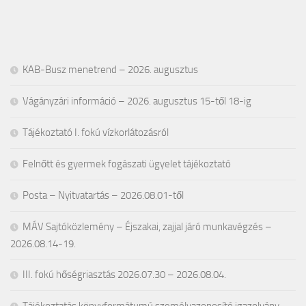
KAB-Busz menetrend – 2026. augusztus
Vágányzári információ – 2026. augusztus 15-től 18-ig
Tájékoztató I. fokú vízkorlátozásról
Felnőtt és gyermek fogászati ügyelet tájékoztató
Posta – Nyitvatartás – 2026.08.01-től
MÁV Sajtóközlemény – Éjszakai, zajjal járó munkavégzés –
2026.08.14-19.
III. fokú hőségriasztás 2026.07.30 – 2026.08.04.
Tájékoztatás könyvformátumú személyazonosító igazolvány