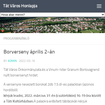
Tát Város Honlapja
Skip to content
PROGRAMAJÁNLÓ
Borverseny április 2-án
BY
ADMIN
·
2022-03-16
Tát Város Önkormányzata és a Vinum-Ister Granum Borlovagrend
nyílt borversenyt hirdet.
A versenyre nevezett borokat 2db 7,5 dl-es palackban (azonos
hordóból)
kérjük leadni,
2022. március 31-én (csütörtökön) 16-19 óra között
a Táti Kultúrházban.
A palackra erősített táblácskán kérjük