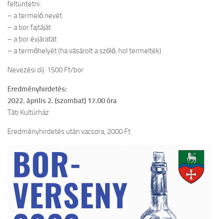
feltüntetni:
– a termelő nevét
– a bor fajtáját
– a bor évjáratát
– a termőhelyét (ha vásárolt a szőlő, hol termelték)
Nevezési díj: 1500 Ft/bor
Eredményhirdetés:
2022. április 2. (szombat) 17.00 óra
Táti Kultúrház
Eredményhirdetés után vacsora, 2000 Ft