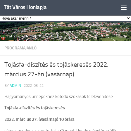
Tát Város Honlapja
Skip to content
PROGRAMAJÁNLÓ
Tojásfa-díszítés és tojáskeresés 2022.
március 27-én (vasárnap)
BY
ADMIN
·
2022-03-22
Hagyományos ünnepekhez kötődő szokások felelevenítése
Tojásfa-díszítés és tojáskeresés
2022. március 27. (vasárnap) 10 órára
várunk mindenki szeretettel a Központi Rendezvénytéren álló