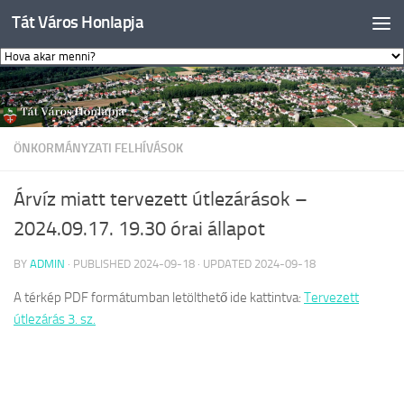
Tát Város Honlapja
Skip to content
ÖNKORMÁNYZATI FELHÍVÁSOK
Árvíz miatt tervezett útlezárások –
2024.09.17. 19.30 órai állapot
BY
ADMIN
· PUBLISHED
2024-09-18
· UPDATED
2024-09-18
A térkép PDF formátumban letölthető ide kattintva:
Tervezett
útlezárás 3. sz.