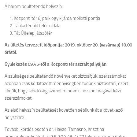
A három beültetendő helyszín:
Központi tér új park egyik járda melletti pontja
Tátika tér híd felőli oldala
Tát Újtelep játszótér
Az ültetés tervezett időpontja: 2019. október 20. (vasárnap) 10.00
órától.
Gyülekezés 09.45-től a Központi tér aszfalt pályáján.
A szükséges beültetendő növényeket biztosítjuk, szerszámokat
azonban csak korlátozott mennyiségben tudunk biztosítani, ezért
kérjük, hogy lehetőség szerint mindenki hozzon magával kézi
szerszámokat.
Az első helyszín beültetését követően sétálunk át a következő
helyszínre.
További kérdés esetén dr. Havasi Tamásné, Krisztina
programkoordinátort a +36-30/443-4477 telefonszámon érik el.