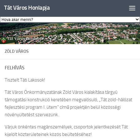
Tát Város Honlapja
Skip to content
ZÖLD VÁROS
FELHÍVÁS
Tisztelt Táti Lakosok!
Tát Város Önkormányzatának Zöld Város kialakítása tárgyú
támogatási konstrukció keretében megvalósuló, „Tát zöld-hálózat
fejlesztési program I. ütem” című projektjén belül közösségi
növényültetést szervezünk.
Várjuk önkéntes magánszemélyek, csoportok jelentkezését Tát
kijelölt közterületeinek közös beültetéséhez!