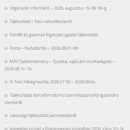
Vágányzári információ – 2026. augusztus 15-től 18-ig
Tájékoztató I. fokú vízkorlátozásról
Felnőtt és gyermek fogászati ügyelet tájékoztató
Posta – Nyitvatartás – 2026.08.01-től
MÁV Sajtóközlemény – Éjszakai, zajjal járó munkavégzés –
2026.08.14-19.
III. fokú hőségriasztás 2026.07.30 – 2026.08.04.
Tájékoztatás könyvformátumú személyazonosító igazolvány
cseréjéről
Lakossági tájékoztató permetezésről
Igazgatási szünet a Polgármesteri Hivatalban 2026. július 20-24.